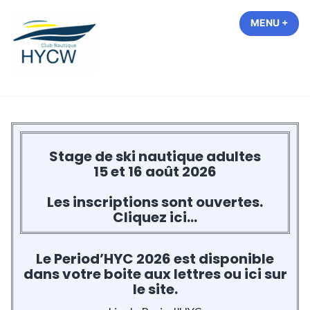
Accéder
MENU
+
EXP
COL
au
contenu
Hastière Yacht Club de Waulsort
Stage de ski nautique adultes
15 et 16 août 2026
Les inscriptions sont ouvertes.
Cliquez ici…
Le Period’HYC 2026 est disponible
dans votre boite aux lettres ou ici sur
le site.