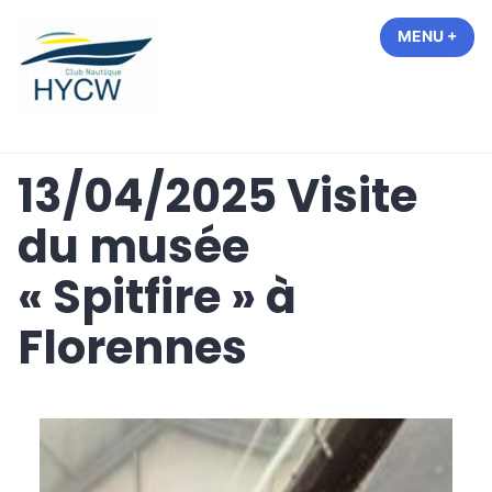
Accéder
MENU
+
EXP
COL
au
contenu
Hastière Yacht Club de Waulsort
13/04/2025 Visite
du musée
« Spitfire » à
Florennes