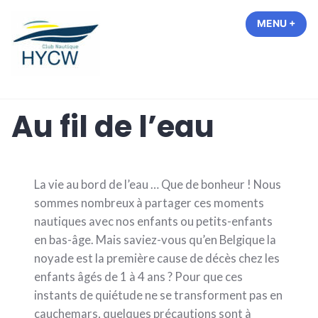
Accéder
MENU
+
EXP
COL
au
contenu
Hastière Yacht Club de Waulsort
Au fil de l’eau
La vie au bord de l’eau … Que de bonheur ! Nous
sommes nombreux à partager ces moments
nautiques avec nos enfants ou petits-enfants
en bas-âge. Mais saviez-vous qu’en Belgique la
noyade est la première cause de décès chez les
enfants âgés de 1 à 4 ans ? Pour que ces
instants de quiétude ne se transforment pas en
cauchemars, quelques précautions sont à