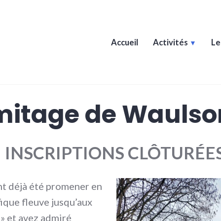
Accueil
Activités
L
lsort
rmitage de Waulso
–
INSCRIPTIONS CLÔTURÉE
t déjà été promener en
ique fleuve jusqu’aux
 » et avez admiré