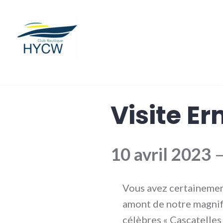
Accéder
au
contenu
Hastière Yacht Club de Wau
Visite E
10 avril 2023
Vous avez certainemen
amont de notre magnif
célèbres « Cascatelles