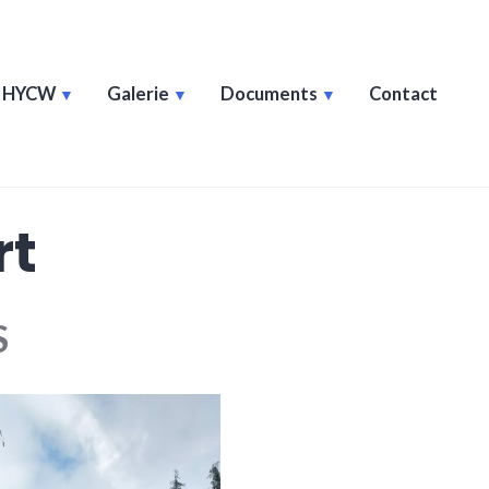
e HYCW
Galerie
Documents
Contact
rt
S