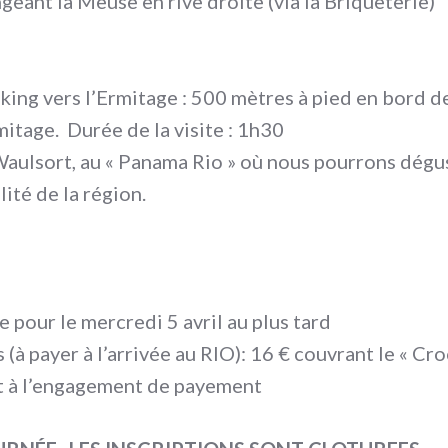
ngeant la Meuse en rive droite (via la Briqueterie)
ing vers l’Ermitage : 500 mètres à pied en bord 
itage. Durée de la visite : 1h30
Waulsort, au « Panama Rio » où nous pourrons dégu
té de la région.
e pour le mercredi 5 avril au plus tard
s (à payer à l’arrivée au RIO): 16 € couvrant le « Cr
nt à l’engagement de payement