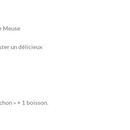
de Meuse
ster un délicieux
ochon » + 1 boisson.