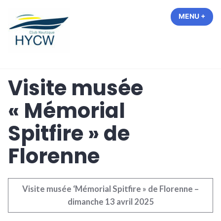
Accéder
MENU
+
EXP
COL
au
contenu
Hastière Yacht Club de Waulsort
Visite musée
« Mémorial
Spitfire » de
Florenne
Visite musée ‘Mémorial Spitfire » de Florenne –
dimanche 13 avril 2025