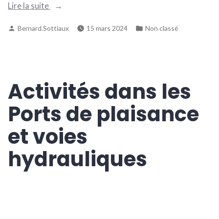
« Passeur
Lire la suite
d’eau
Publié
Publié
Bernard.Sottiaux
15 mars 2024
Non classé
–
par
dans
Waulsort »
Activités dans les
Ports de plaisance
et voies
hydrauliques