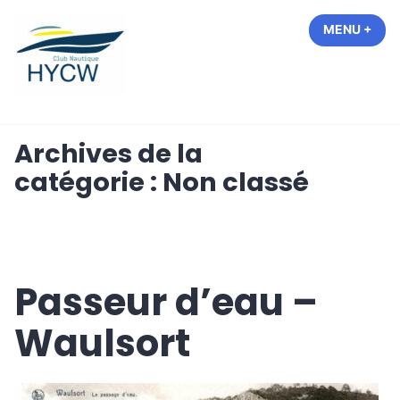
Accéder
MENU
+
EXP
COL
au
contenu
Hastière Yacht Club de Waulsort
Archives de la
catégorie :
Non classé
Passeur d’eau –
Waulsort