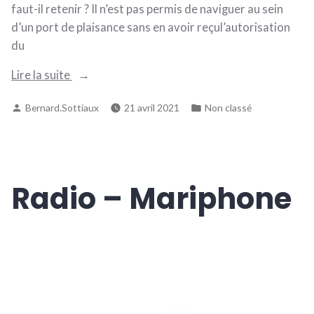
faut-il retenir ? Il n’est pas permis de naviguer au sein
d’un port de plaisance sans en avoir reçul’autorisation
du
« Activités
Lire la suite
dans
Publié
Publié
Bernard.Sottiaux
21 avril 2021
Non classé
les
par
dans
Ports
de
plaisance
et
Radio – Mariphone
voies
hydrauliques »