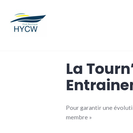
Accéder
au
contenu
Hastière Yacht Club de Wau
La Tourn
Entrain
Pour garantir une évoluti
membre »