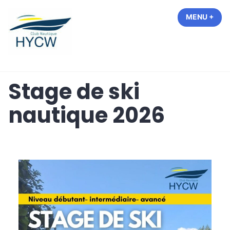
Accéder
MENU
+
EXP
COL
au
contenu
Hastière Yacht Club de Waulsort
Stage de ski
nautique 2026