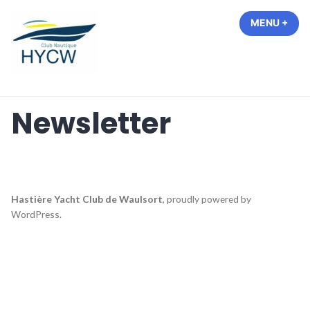
Accéder
MENU
+
EXP
COL
au
contenu
Hastière Yacht Club de Waulsort
Newsletter
Hastière Yacht Club de Waulsort
,
proudly powered by
WordPress
.